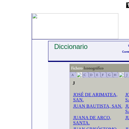
Diccionario
Cont
J
JOSÉ DE ARIMATEA,
J
SAN.
S
JUAN BAUTISTA, SAN.
J
S
JUANA DE ARCO,
J
SANTA.