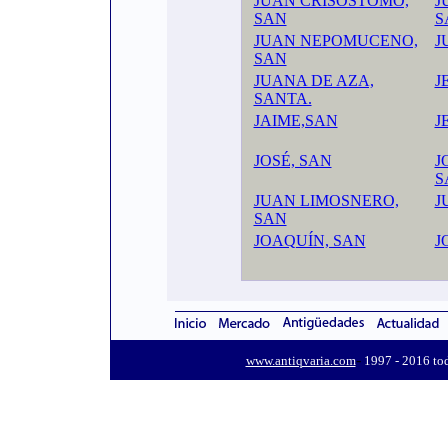
JUAN CRISÓSTOMO,
J
SAN
S
JUAN NEPOMUCENO,
J
SAN
JUANA DE AZA,
J
SANTA.
JAIME,SAN
J
JOSÉ, SAN
J
S
JUAN LIMOSNERO,
J
SAN
JOAQUÍN, SAN
J
-
www.antiqvaria.com
1997 - 2016 tod