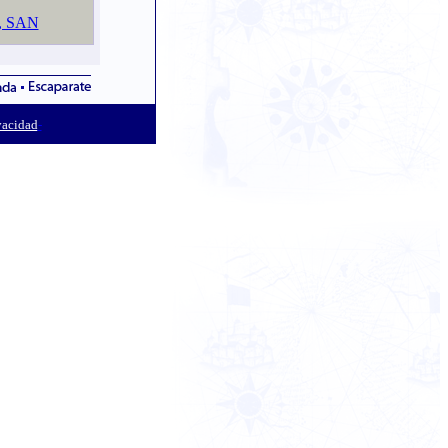
 SAN
vacidad
-