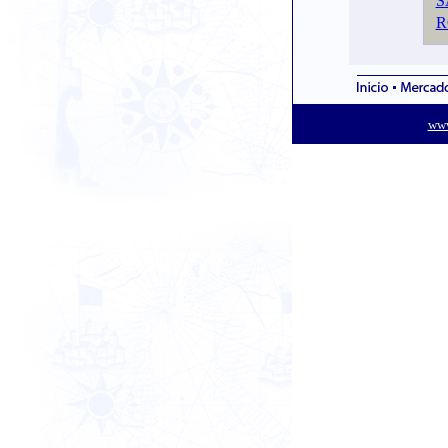
S
R
www