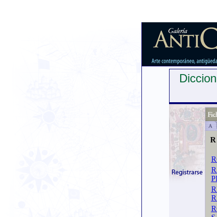
Diccion
R
R
R
P
R
R
R