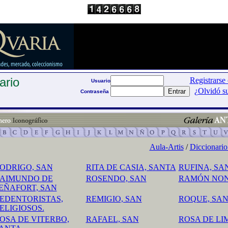
ario
Registrarse
Usuario
¿Olvidó s
Contraseña
Aula-Artis
/
Diccionario
ODRIGO, SAN
RITA DE CASIA, SANTA
RUFINA, SA
AIMUNDO DE
ROSENDO, SAN
RAMÓN NON
EÑAFORT, SAN
EDENTORISTAS,
REMIGIO, SAN
ROQUE, SA
ELIGIOSOS.
OSA DE VITERBO,
RAFAEL, SAN
ROSA DE LI