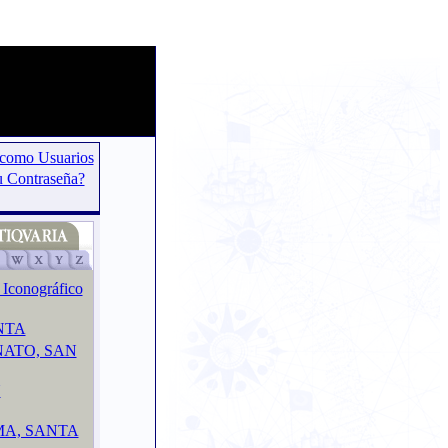
 como Usuarios
u Contraseña?
 Iconográfico
NTA
ATO, SAN
N
MA, SANTA