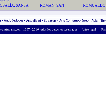
ANTA
OSALÍA, SANTA
ROMÁN, SAN
ROMUALDO,
-
.antiqvaria.com
1997 - 2016 todos los derechos reservados
Aviso legal
-
Pri